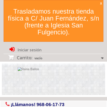
X
Trasladamos nuestra tienda
física a C/ Juan Fernández, s/n
(frente a Iglesia San
Fulgencio).
Iniciar sesión
Carrito:
vacío
¡Llámanos!
968-06-17-73