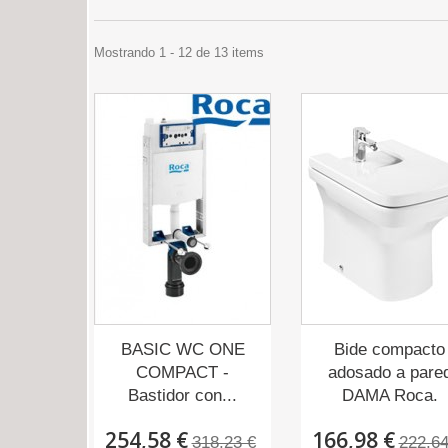
Mostrando 1 - 12 de 13 items
BASIC WC ONE
Bide compacto
COMPACT -
adosado a pare
Bastidor con...
DAMA Roca.
254,58 €
166,98 €
318,23 €
222,64