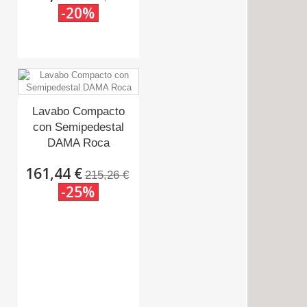
-20%
Lavabo Compacto
con Semipedestal
DAMA Roca
161,44 €
215,26 €
-25%