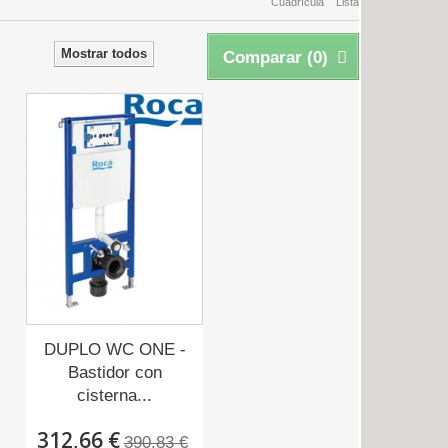
Cuadrícula
Lista
Mostrar todos
Comparar (
0
)
DUPLO WC ONE -
Bastidor con
cisterna...
312,66 €
390,83 €