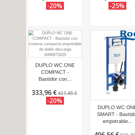
-20%
-25%
DUPLO WC ONE
COMPACT -
Bastidor con...
333,96 €
417,45 €
-20%
DUPLO WC ON
SMART - Bastid
empotrable...
406,56 €