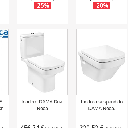
-25%
-20%
E
Inodoro DAMA Dual
Inodoro suspendido
or
Roca
DAMA Roca.
456,74 €
220,52 €