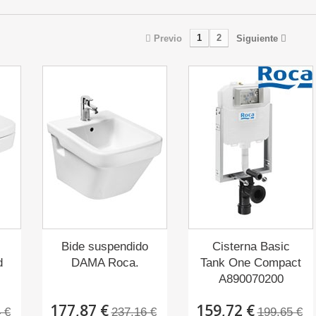
1
2
Previo
Siguiente
Bide suspendido
Cisterna Basic
d
DAMA Roca.
Tank One Compact
A890070200
177,87 €
159,72 €
 €
237,16 €
199,65 €