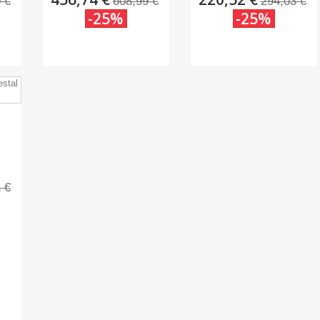
 €
608,99 €
294,03 €
-25%
-25%
 €