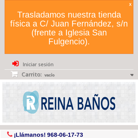
X
Trasladamos nuestra tienda
física a C/ Juan Fernández, s/n
(frente a Iglesia San
Fulgencio).
Iniciar sesión
Carrito:
vacío
¡Llámanos!
968-06-17-73