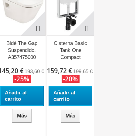
Bidé The Gap
Cisterna Basic
Suspendido.
Tank One
A357475000
Compact
A890070200
145,20 €
159,72 €
193,60 €
199,65 €
-25%
-20%
Añadir al
Añadir al
carrito
carrito
Más
Más