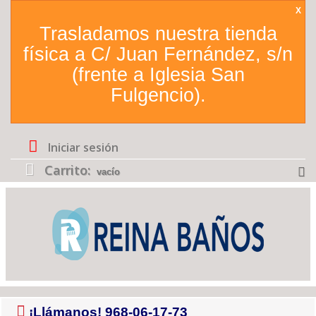
X
Trasladamos nuestra tienda
física a C/ Juan Fernández, s/n
(frente a Iglesia San
Fulgencio).
Iniciar sesión
Carrito:
vacío
¡Llámanos!
968-06-17-73