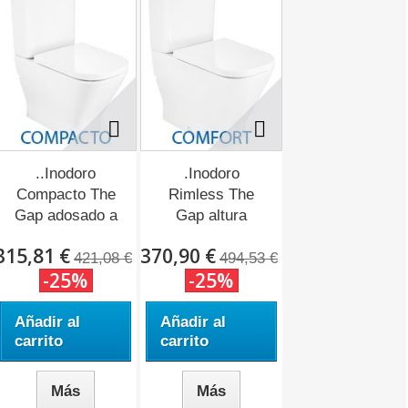
..Inodoro
.Inodoro
Compacto The
Rimless The
Gap adosado a
Gap altura
pared...
Confort...
315,81 €
370,90 €
421,08 €
494,53 €
-25%
-25%
Añadir al
Añadir al
carrito
carrito
Más
Más