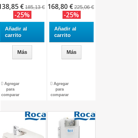
138,85 €
168,80 €
185,13 €
225,06 €
-25%
-25%
Añadir al
Añadir al
carrito
carrito
Más
Más
Agregar
Agregar
para
para
comparar
comparar