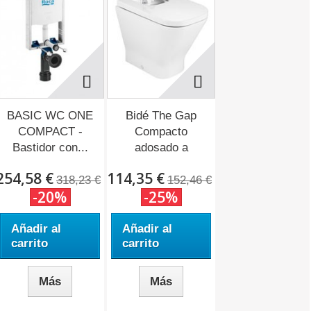
BASIC WC ONE
Bidé The Gap
COMPACT -
Compacto
Bastidor con...
adosado a
pared...
254,58 €
114,35 €
318,23 €
152,46 €
-20%
-25%
Añadir al
Añadir al
carrito
carrito
Más
Más