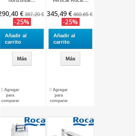
horizontal...
vertical Roca....
290,40 €
345,49 €
387,20 €
460,65 €
-25%
-25%
Añadir al
Añadir al
carrito
carrito
Más
Más
Agregar
Agregar
para
para
comparar
comparar