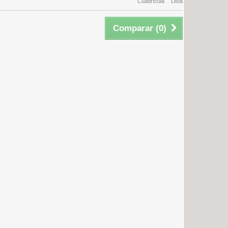
Cuadrícula
Lista
Comparar (
0
)