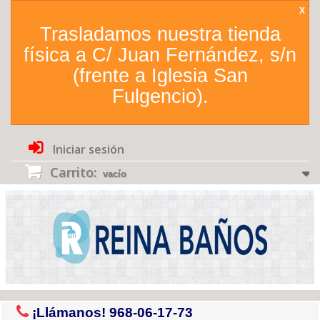
X
Trasladamos nuestra tienda
física a C/ Juan Fernández, s/n
(frente a Iglesia San
Fulgencio).
Iniciar sesión
Carrito:
vacío
¡Llámanos!
968-06-17-73