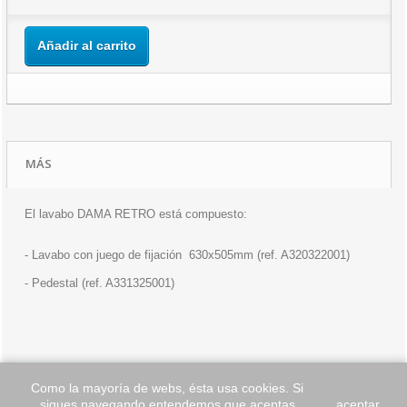
Añadir al carrito
MÁS
El lavabo DAMA RETRO está compuesto:
- Lavabo con juego de fijación 630x505mm (ref. A320322001)
- Pedestal (ref. A331325001)
Como la mayoría de webs, ésta usa cookies. Si
sigues navegando entendemos que aceptas
aceptar