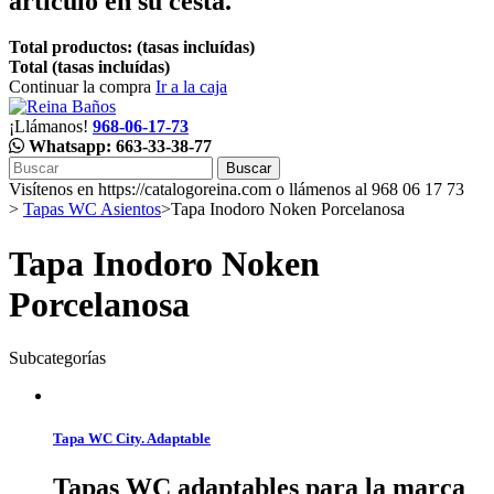
artículo en su cesta.
Total productos: (tasas incluídas)
Total (tasas incluídas)
Continuar la compra
Ir a la caja
¡Llámanos!
968-06-17-73
Whatsapp: 663-33-38-77
Buscar
Visítenos en https://catalogoreina.com o llámenos al 968 06 17 73
>
Tapas WC Asientos
>
Tapa Inodoro Noken Porcelanosa
Tapa Inodoro Noken
Porcelanosa
Subcategorías
Tapa WC City. Adaptable
Tapas WC adaptables para la marca