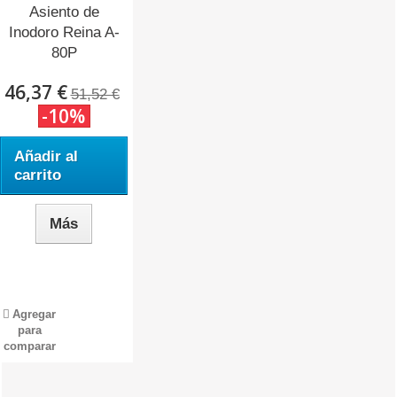
Asiento de
Inodoro Reina A-
80P
(Adaptable...
46,37 €
51,52 €
-10%
Añadir al
carrito
Más
Agregar
para
comparar