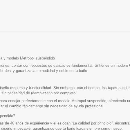
la y modelo Metropol suspendido
ones, contar con repuestos de calidad es fundamental. Si tienes un inodoro G
ideal y garantiza la comodidad y estilo de tu baño.
iseño moderno y funcionalidad. Sin embargo, con el tiempo, las tapas puede
a, sin necesidad de reemplazarlo por completo.
ara encajar perfectamente con el modelo Metropol suspendido, ofreciendo un
lizar el cambio rápidamente sin necesidad de ayuda profesional.
spendido?
s de 40 años de experiencia y el eslogan “La calidad por principio”, encont
y diseño impecable, garantizando que tu baño luzca siempre como nuevo.