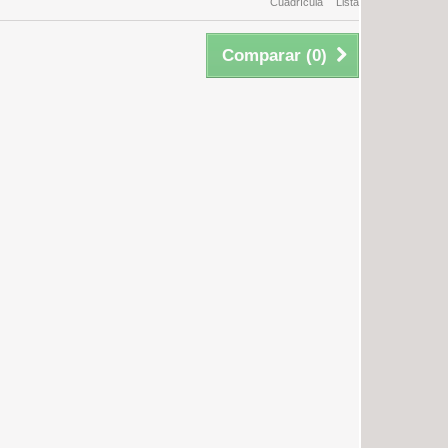
Cuadrícula
Lista
Comparar (
0
)