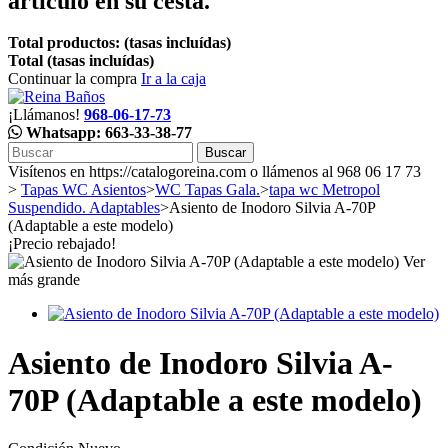
artículo en su cesta.
Total productos: (tasas incluídas)
Total (tasas incluídas)
Continuar la compra
Ir a la caja
¡Llámanos!
968-06-17-73
Whatsapp: 663-33-38-77
Buscar
Visítenos en https://catalogoreina.com o llámenos al 968 06 17 73
>
Tapas WC Asientos
>
WC Tapas Gala.
>
tapa wc Metropol
Suspendido. Adaptables
>
Asiento de Inodoro Silvia A-70P
(Adaptable a este modelo)
¡Precio rebajado!
Ver
más grande
Asiento de Inodoro Silvia A-
70P (Adaptable a este modelo)