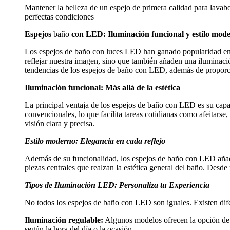
Mantener la belleza de un espejo de primera calidad para lavabo 
perfectas condiciones
Espejos
baño
con LED: Iluminación funcional y estilo mode
Los espejos de baño con luces LED han ganado popularidad en l
reflejar nuestra imagen, sino que también añaden una iluminació
tendencias de los espejos de baño con LED, además de proporci
Iluminación funcional: Más allá de la estética
La principal ventaja de los espejos de baño con LED es su capa
convencionales, lo que facilita tareas cotidianas como afeitars
visión clara y precisa.
Estilo moderno: Elegancia en cada reflejo
Además de su funcionalidad, los espejos de baño con LED añade
piezas centrales que realzan la estética general del baño. Desd
Tipos de Iluminación LED: Personaliza tu Experiencia
No todos los espejos de baño con LED son iguales. Existen dife
Iluminación regulable:
Algunos modelos ofrecen la opción de aj
según la hora del día o la ocasión.