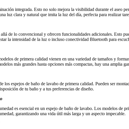
nación integrada. Esto no solo mejora la visibilidad durante el aseo p
z clara y natural que imita la luz del día, perfecta para realizar tare
llá de lo convencional y ofrecen funcionalidades adicionales. Esto pu
ustar la intensidad de la luz o incluso conectividad Bluetooth para escuc
 modelos de primera calidad vienen en una variedad de tamaños y formas 
 modelos más grandes hasta opciones más compactas, hay una amplia gam
da de los espejos de baño de lavabo de primera calidad. Pueden ser mont
isposición de tu baño y a tus preferencias de diseño.
do
umedad es esencial en un espejo de baño de lavabo. Los modelos de prim
humedad, garantizando una vida útil más larga y un aspecto impecable.