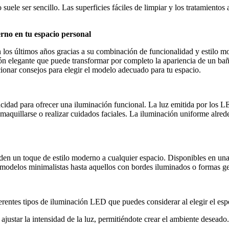
suele ser sencillo. Las superficies fáciles de limpiar y los tratamiento
rno en tu espacio personal
os últimos años gracias a su combinación de funcionalidad y estilo m
n elegante que puede transformar por completo la apariencia de un baño.
onar consejos para elegir el modelo adecuado para tu espacio.
cidad para ofrecer una iluminación funcional. La luz emitida por los LE
e, maquillarse o realizar cuidados faciales. La iluminación uniforme alr
n un toque de estilo moderno a cualquier espacio. Disponibles en una 
e modelos minimalistas hasta aquellos con bordes iluminados o formas ge
rentes tipos de iluminación LED que puedes considerar al elegir el espe
ustar la intensidad de la luz, permitiéndote crear el ambiente deseado. 