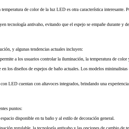
temperatura de color de la luz LED es otra característica interesante. 
n tecnología antivaho, evitando que el espejo se empañe durante y des
ción, y algunas tendencias actuales incluyen:
permite a los usuarios controlar la iluminación, la temperatura de color
e en los diseños de espejos de baño actuales. Los modelos minimalistas 
on LED cuentan con altavoces integrados, brindando una experiencia mul
ntes puntos:
spacio disponible en tu baño y al estilo de decoración general.
inación regulable, la tecnología antivaho y las opciones de cambio de t