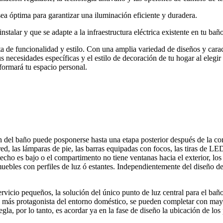
ea óptima para garantizar una iluminación eficiente y duradera.
nstalar y que se adapte a la infraestructura eléctrica existente en tu baño
de funcionalidad y estilo. Con una amplia variedad de diseños y caract
us necesidades específicas y el estilo de decoración de tu hogar al eleg
formará tu espacio personal.
 del baño puede posponerse hasta una etapa posterior después de la comp
d, las lámparas de pie, las barras equipadas con focos, las tiras de LED
 techo es bajo o el compartimento no tiene ventanas hacia el exterior, 
o muebles con perfiles de luz ó estantes. Independientemente del diseño 
rvicio pequeños, la solución del único punto de luz central para el bañ
z más protagonista del entorno doméstico, se pueden completar con mayor 
la, por lo tanto, es acordar ya en la fase de diseño la ubicación de los 