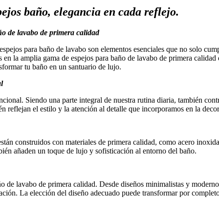
pejos baño, elegancia en cada reflejo.
ño de lavabo de primera calidad
os espejos para baño de lavabo son elementos esenciales que no solo cu
s en la amplia gama de espejos para baño de lavabo de primera calidad d
nsformar tu baño en un santuario de lujo.
l
ncional. Siendo una parte integral de nuestra rutina diaria, también con
n reflejan el estilo y la atención al detalle que incorporamos en la deco
tán construidos con materiales de primera calidad, como acero inoxidab
bién añaden un toque de lujo y sofisticación al entorno del baño.
año de lavabo de primera calidad. Desde diseños minimalistas y moderno
ración. La elección del diseño adecuado puede transformar por completo