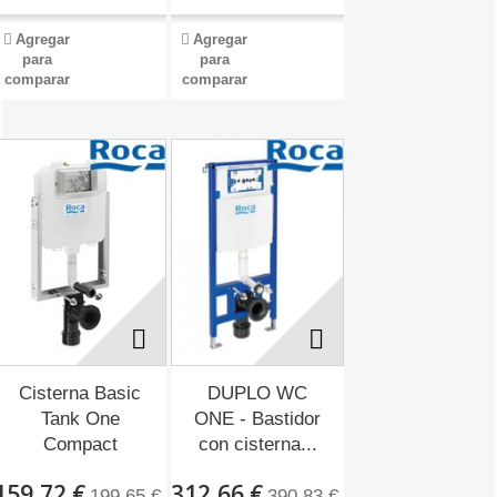
Agregar
Agregar
para
para
comparar
comparar
Cisterna Basic
DUPLO WC
Tank One
ONE - Bastidor
Compact
con cisterna...
A890070200
159,72 €
312,66 €
199,65 €
390,83 €