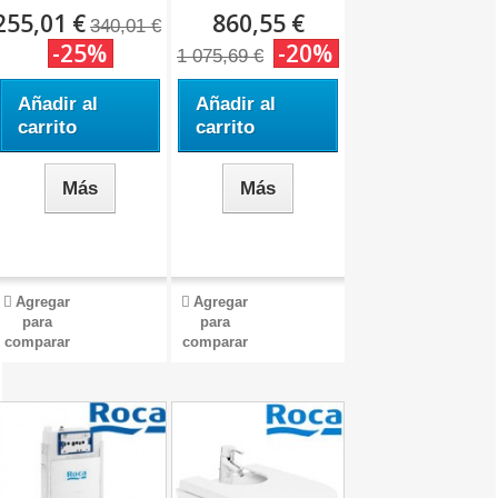
255,01 €
860,55 €
340,01 €
-25%
-20%
1 075,69 €
Añadir al
Añadir al
carrito
carrito
Más
Más
Agregar
Agregar
para
para
comparar
comparar