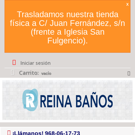
X
Trasladamos nuestra tienda
física a C/ Juan Fernández, s/n
(frente a Iglesia San
Fulgencio).
Iniciar sesión
Carrito:
vacío
¡Llámanos!
968-06-17-73