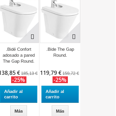
.Bidé Confort
.Bide The Gap
adosado a pared
Round.
The Gap Round.
138,85 €
119,79 €
185,13 €
159,72 €
-25%
-25%
Añadir al
Añadir al
carrito
carrito
Más
Más