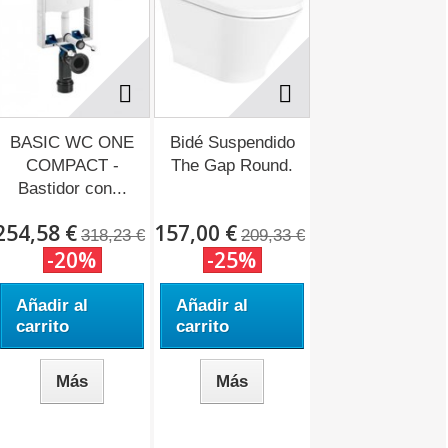
BASIC WC ONE
Bidé Suspendido
COMPACT -
The Gap Round.
Bastidor con...
254,58 €
157,00 €
318,23 €
209,33 €
-20%
-25%
Añadir al
Añadir al
carrito
carrito
Más
Más