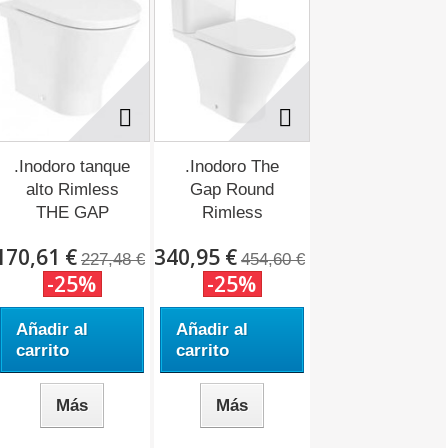
.Inodoro tanque
.Inodoro The
alto Rimless
Gap Round
THE GAP
Rimless
ROUND...
170,61 €
340,95 €
227,48 €
454,60 €
-25%
-25%
Añadir al
Añadir al
carrito
carrito
Más
Más