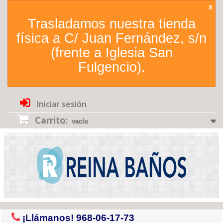
X
Trasladamos nuestra tienda
física a C/ Juan Fernández, s/n
(frente a Iglesia San
Fulgencio).
Iniciar sesión
Carrito:
vacío
¡Llámanos!
968-06-17-73