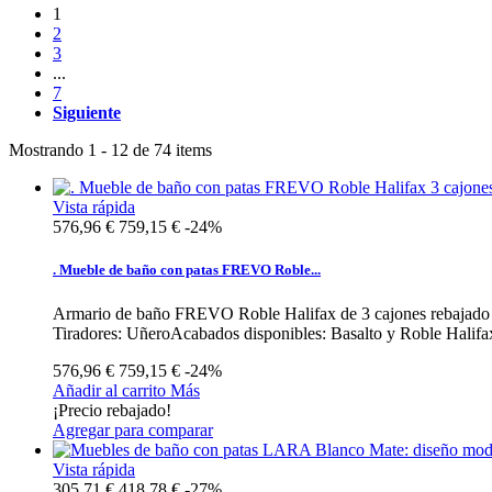
1
2
3
...
7
Siguiente
Mostrando 1 - 12 de 74 items
Vista rápida
576,96 €
759,15 €
-24%
. Mueble de baño con patas FREVO Roble...
Armario de baño FREVO Roble Halifax de 3 cajones rebajado C
Tiradores: UñeroAcabados disponibles: Basalto y Roble Halifax
576,96 €
759,15 €
-24%
Añadir al carrito
Más
¡Precio rebajado!
Agregar para comparar
Vista rápida
305,71 €
418,78 €
-27%