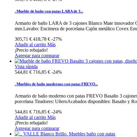
. Mueble de baño con patas LARA de 3...
Armario de baño LARA de 3 cajones Blanco Mate innovador Cara
mm.Lavabo: Encimera de porcelana Cajón metálico Covex Em
305,71 €
418,78 €
-27%
Añadir al carrito
Más
¡Precio rebajado!
Agregar para comparar
Vista rápida
544,81 €
716,85 €
-24%
. Muebles de baño modernos con patas FREVO...
Armario de baño moderno con patas FREVO Basalto 3 cajones d
porcelana Tiradores: UñeroAcabados disponibles: Basalto y Rob
544,81 €
716,85 €
-24%
Añadir al carrito
Más
¡Precio rebajado!
Agregar para comparar