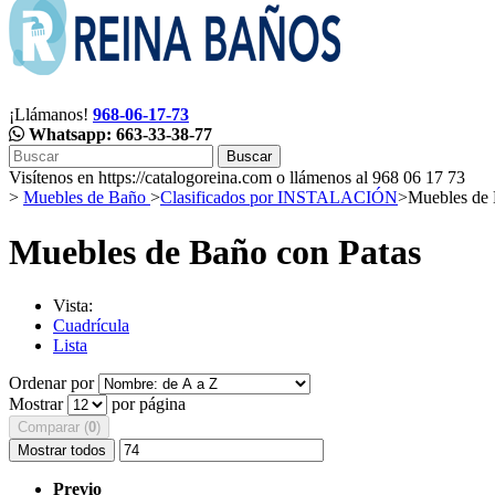
¡Llámanos!
968-06-17-73
Whatsapp: 663-33-38-77
Buscar
Visítenos en https://catalogoreina.com o llámenos al 968 06 17 73
>
Muebles de Baño
>
Clasificados por INSTALACIÓN
>
Muebles de 
Muebles de Baño con Patas
Vista:
Cuadrícula
Lista
Ordenar por
Mostrar
por página
Comparar (
0
)
Mostrar todos
Previo