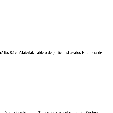
Alto: 82 cmMaterial: Tablero de partículasLavabo: Encimera de
 cmAlto: 82 cmMaterial: Tablero de partículasLavabo: Encimera de