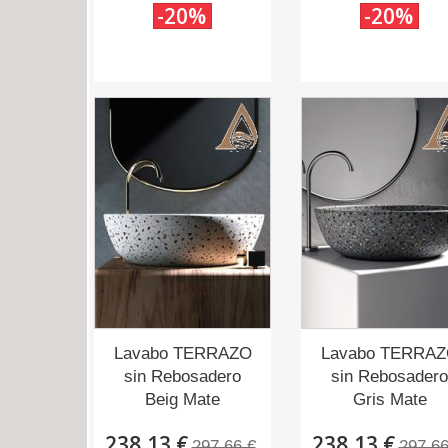
-20%
-20%
Lavabo TERRAZO
Lavabo TERRA
sin Rebosadero
sin Rebosadero
Beig Mate
Gris Mate
238,13 €
238,13 €
297,66 €
297,66