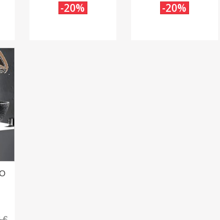
-20%
-20%
ZO
 €