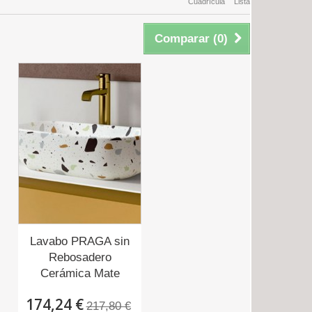
Cuadrícula
Lista
Comparar (
0
)
Lavabo PRAGA sin
Rebosadero
Cerámica Mate
174,24 €
217,80 €