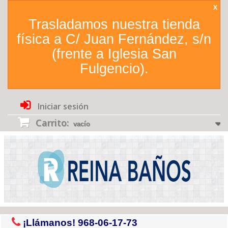
X
Trasladamos nuestra tienda
física a C/ Juan Fernández, s/n
(frente a Iglesia San
Fulgencio).
Iniciar sesión
Carrito:
vacío
¡Llámanos!
968-06-17-73