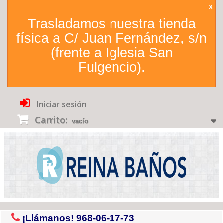
X
Trasladamos nuestra tienda
física a C/ Juan Fernández, s/n
(frente a Iglesia San
Fulgencio).
Iniciar sesión
Carrito:
vacío
¡Llámanos!
968-06-17-73