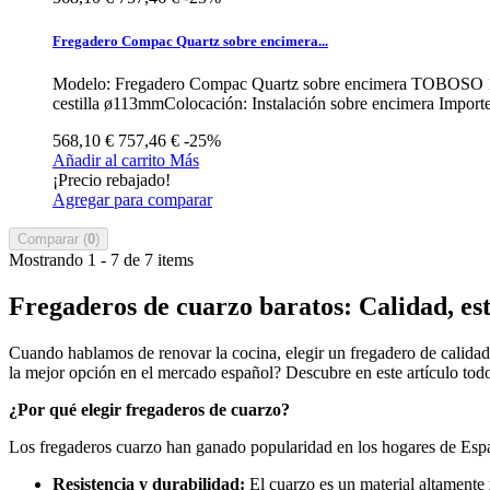
Fregadero Compac Quartz sobre encimera...
Modelo: Fregadero Compac Quartz sobre encimera TOBOSO 116 x 
cestilla ø113mmColocación: Instalación sobre encimera Importe 
568,10 €
757,46 €
-25%
Añadir al carrito
Más
¡Precio rebajado!
Agregar para comparar
Comparar (
0
)
Mostrando 1 - 7 de 7 items
Fregaderos de cuarzo baratos: Calidad, est
Cuando hablamos de renovar la cocina, elegir un fregadero de calidad
la mejor opción en el mercado español? Descubre en este artículo todo 
¿Por qué elegir fregaderos de cuarzo?
Los fregaderos cuarzo han ganado popularidad en los hogares de Españ
Resistencia y durabilidad:
El cuarzo es un material altamente 