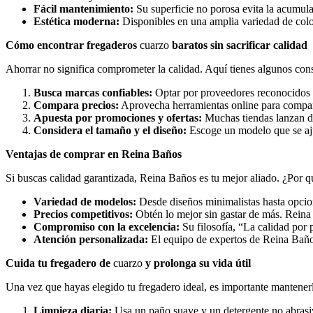
Fácil mantenimiento:
Su superficie no porosa evita la acumula
Estética moderna:
Disponibles en una amplia variedad de color
Cómo encontrar fregaderos
cuarzo
baratos sin sacrificar calidad
Ahorrar no significa comprometer la calidad. Aquí tienes algunos con
Busca marcas confiables:
Optar por proveedores reconocidos c
Compara precios:
Aprovecha herramientas online para compara
Apuesta por promociones y ofertas:
Muchas tiendas lanzan de
Considera el tamaño y el diseño:
Escoge un modelo que se aju
Ventajas de comprar en Reina Baños
Si buscas calidad garantizada, Reina Baños es tu mejor aliado. ¿Por q
Variedad de modelos:
Desde diseños minimalistas hasta opcion
Precios competitivos:
Obtén lo mejor sin gastar de más. Reina
Compromiso con la excelencia:
Su filosofía, “La calidad por p
Atención personalizada:
El equipo de expertos de Reina Baños 
Cuida tu fregadero de
cuarzo
y prolonga su vida útil
Una vez que hayas elegido tu fregadero ideal, es importante mantener
Limpieza diaria:
Usa un paño suave y un detergente no abrasiv