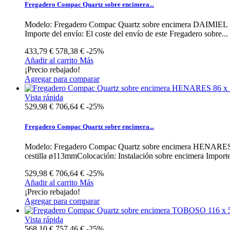
Fregadero Compac Quartz sobre encimera...
Modelo: Fregadero Compac Quartz sobre encimera DAIMIEL 55 x 
Importe del envío: El coste del envío de este Fregadero sobre...
433,79 €
578,38 €
-25%
Añadir al carrito
Más
¡Precio rebajado!
Agregar para comparar
Vista rápida
529,98 €
706,64 €
-25%
Fregadero Compac Quartz sobre encimera...
Modelo: Fregadero Compac Quartz sobre encimera HENARES 86 x 
cestilla ø113mmColocación: Instalación sobre encimera Importe 
529,98 €
706,64 €
-25%
Añadir al carrito
Más
¡Precio rebajado!
Agregar para comparar
Vista rápida
568,10 €
757,46 €
-25%