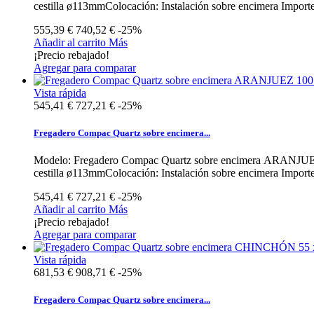
cestilla ø113mmColocación: Instalación sobre encimera Importe 
555,39 €
740,52 €
-25%
Añadir al carrito
Más
¡Precio rebajado!
Agregar para comparar
Vista rápida
545,41 €
727,21 €
-25%
Fregadero Compac Quartz sobre encimera...
Modelo: Fregadero Compac Quartz sobre encimera ARANJUEZ 100
cestilla ø113mmColocación: Instalación sobre encimera Importe 
545,41 €
727,21 €
-25%
Añadir al carrito
Más
¡Precio rebajado!
Agregar para comparar
Vista rápida
681,53 €
908,71 €
-25%
Fregadero Compac Quartz sobre encimera...