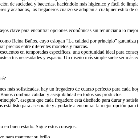
ción de suciedad y bacterias, haciéndolo más higiénico y fácil de limpia
es y acabados, los fregaderos cuarzo se adaptan a cualquier estilo de c
sejos clave para encontrar opciones económicas sin renunciar a lo mejor
omo Reina Baños, cuyo eslogan “La calidad por principio” garantiza p
r precios entre diferentes modelos y marcas.
scuentos en temporadas específicas, una oportunidad ideal para conseg
ste a tus necesidades y espacio. Un diseño más simple suele ser más e
ué?
es más sofisticadas, hay un fregadero de cuarzo perfecto para cada hog
 Baños combina calidad y asequibilidad en todos sus productos.
rincipio”, asegura que cada fregadero está diseñado para durar y satisfac
está listo para asesorarte y ayudarte a encontrar la mejor opción para 
lo en buen estado. Sigue estos consejos:
o para mantener su brillo.