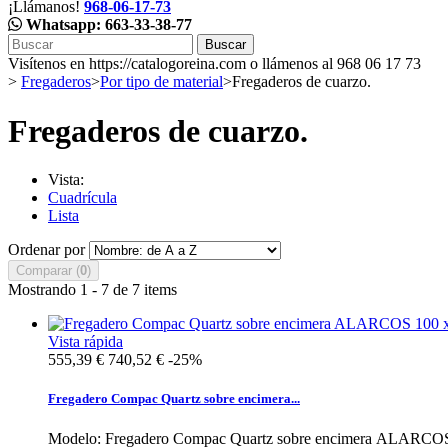
¡Llámanos!
968-06-17-73
Whatsapp: 663-33-38-77
Buscar
Visítenos en https://catalogoreina.com o llámenos al 968 06 17 73
>
Fregaderos
>
Por tipo de material
>
Fregaderos de cuarzo.
Fregaderos de cuarzo.
Vista:
Cuadrícula
Lista
Ordenar por
Comparar (
0
)
Mostrando 1 - 7 de 7 items
Vista rápida
555,39 €
740,52 €
-25%
Fregadero Compac Quartz sobre encimera...
Modelo: Fregadero Compac Quartz sobre encimera ALARCOS 100 