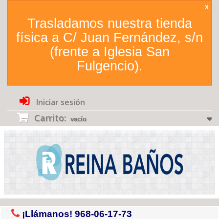
X
Trasladamos nuestra tienda
física a C/ Juan Fernández, s/n
(frente a Iglesia San
Fulgencio).
Iniciar sesión
Carrito:
vacío
¡Llámanos!
968-06-17-73