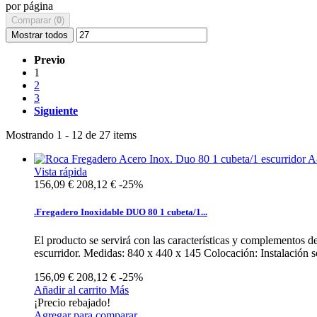
por página
Comparar (
0
)
Mostrar todos
Previo
1
2
3
Siguiente
Mostrando 1 - 12 de 27 items
Vista rápida
156,09 €
208,12 €
-25%
.Fregadero Inoxidable DUO 80 1 cubeta/1...
El producto se servirá con las características y complementos 
escurridor. Medidas: 840 x 440 x 145 Colocación: Instalación so
156,09 €
208,12 €
-25%
Añadir al carrito
Más
¡Precio rebajado!
Agregar para comparar