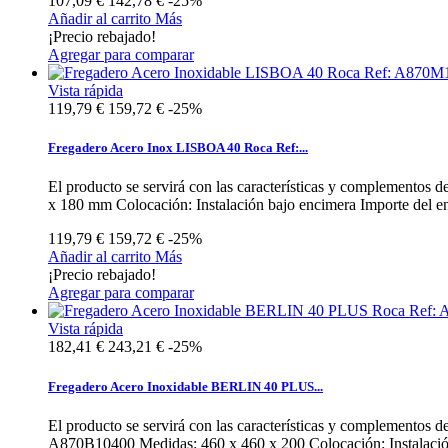
107,09 €
142,78 €
-25%
Añadir al carrito
Más
¡Precio rebajado!
Agregar para comparar
Vista rápida
119,79 €
159,72 €
-25%
Fregadero Acero Inox LISBOA 40 Roca Ref:...
El producto se servirá con las características y complemento
x 180 mm Colocación: Instalación bajo encimera Importe del env
119,79 €
159,72 €
-25%
Añadir al carrito
Más
¡Precio rebajado!
Agregar para comparar
Vista rápida
182,41 €
243,21 €
-25%
Fregadero Acero Inoxidable BERLIN 40 PLUS...
El producto se servirá con las características y complemento
A870B10400 Medidas: 460 x 460 x 200 Colocación: Instalación s