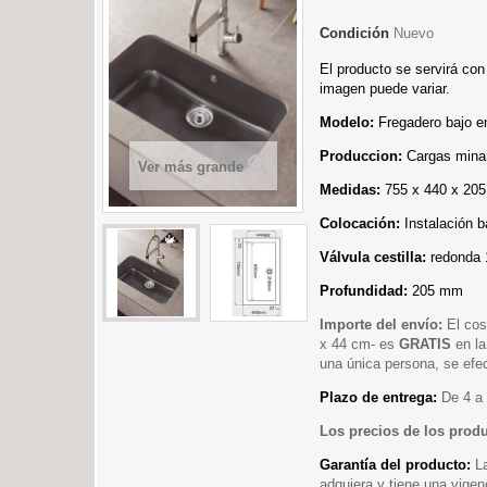
Condición
Nuevo
El producto se servirá con
imagen puede variar.
Modelo:
Fregadero bajo e
Produccion:
Cargas minar
Ver más grande
Medidas:
755 x 440 x 20
Colocación:
Instalación 
Válvula cestilla:
redonda
Profundidad:
205 mm
Importe del envío:
El cos
x 44 cm- es
GRATIS
en la
una única persona, se efec
Plazo de entrega:
De 4 a 
Los precios de los prod
Garantía del producto:
L
adquiera y tiene una vigen