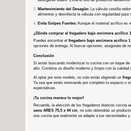
Mantenimiento del Desagüe:
La válvula cestilla redon
alimentos y desinfecta la válvula con regularidad para
Evita Golpes Fuertes:
Aunque el material acrílico es r
¿Dónde comprar el fregadero bajo encimera acrílico
Puedes encontrar el
fregadero bajo encimera acrílico 
opciones de entrega. Al buscar opciones, asegúrate de rev
Conclusión
Si estás buscando modernizar tu cocina con un toque de 
alto. Combina un diseño moderno y limpio con la calidad y 
Al optar por este modelo, no solo estás eligiendo un
freg
Ya sea que estés renovando por completo tu espacio o si
expectativas.
¡Tu cocina merece lo mejor!
Recuerda, la elección de los fregaderos blancos cocina 
seno ARES 75,5 x 44 cm
, no solo obtendrás un producto
una cocina que realmente se adapte a tus necesidades y 