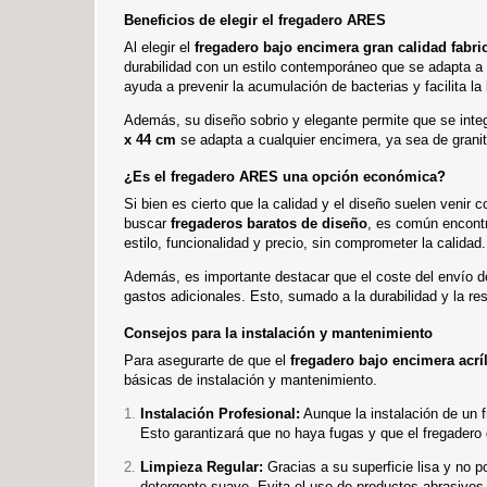
Beneficios de elegir el fregadero ARES
Al elegir el
fregadero bajo encimera gran calidad fabr
durabilidad con un estilo contemporáneo que se adapta a c
ayuda a prevenir la acumulación de bacterias y facilita la 
Además, su diseño sobrio y elegante permite que se integ
x 44 cm
se adapta a cualquier encimera, ya sea de granito
¿Es el fregadero ARES una opción económica?
Si bien es cierto que la calidad y el diseño suelen venir 
buscar
fregaderos baratos de diseño
, es común encontr
estilo, funcionalidad y precio, sin comprometer la calidad.
Además, es importante destacar que el coste del envío d
gastos adicionales. Esto, sumado a la durabilidad y la re
Consejos para la instalación y mantenimiento
Para asegurarte de que el
fregadero bajo encimera acrí
básicas de instalación y mantenimiento.
Instalación Profesional:
Aunque la instalación de un f
Esto garantizará que no haya fugas y que el fregadero
Limpieza Regular:
Gracias a su superficie lisa y no 
detergente suave. Evita el uso de productos abrasivos 