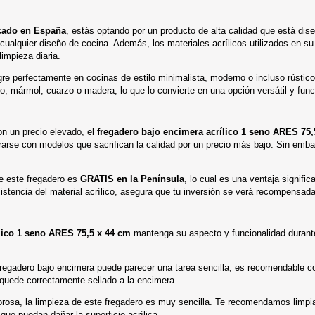
icado en España
, estás optando por un producto de alta calidad que está dis
ualquier diseño de cocina. Además, los materiales acrílicos utilizados en su f
limpieza diaria.
re perfectamente en cocinas de estilo minimalista, moderno o incluso rústic
, mármol, cuarzo o madera, lo que lo convierte en una opción versátil y funci
con un precio elevado, el
fregadero bajo encimera acrílico 1 seno ARES 75,
arse con modelos que sacrifican la calidad por un precio más bajo. Sin emba
e este fregadero es
GRATIS en la Península
, lo cual es una ventaja signific
sistencia del material acrílico, asegura que tu inversión se verá recompensada
lico 1 seno ARES 75,5 x 44 cm
mantenga su aspecto y funcionalidad durant
regadero bajo encimera puede parecer una tarea sencilla, es recomendable con
 quede correctamente sellado a la encimera.
porosa, la limpieza de este fregadero es muy sencilla. Te recomendamos limp
que puedan dañar la superficie acrílica.