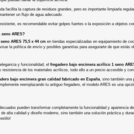
da facilita la captura de residuos grandes, pero es importante limpiarla regul
 mantener un flujo de agua adecuado.
esistente, es recomendable evitar golpes fuertes o la exposición a objetos co
 1 seno ARES?
1 seno ARES 75,5 x 44 cm
en tiendas especializadas en equipamiento de coc
isar la política de envío y posibles garantías para asegurarte de que estás ob
elegancia y funcionalidad, el
fregadero bajo encimera acrílico 1 seno ARE
resistencia de los materiales acrílicos, todo ello a un precio accesible y con
adero bajo encimera gran calidad fabricado en España
, sino también una 
mplemente reemplazando tu antiguo fregadero, el modelo ARES es una opción 
adecuados pueden transformar completamente la funcionalidad y apariencia de
 de alta calidad y diseño moderno, sino también una solución práctica y durade
estilo!