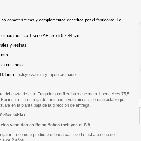
 las características y complementos descritos por el fabricante. La
ncimera acrílico 1 seno ARES 75,5 x 44 cm.
ales y resinas
5 mm
bajo encimera
 113 mm.
Incluye válvula y tapón cromados.
te del envío de este Fregadero acrílico bajo encimera 1 seno Ares 75,5
 Peninsula. La entrega de mercancía voluminosa, no manipulable por
tuará en la planta baja de la dirección de entrega.
8 días hábiles
uctos vendidos en Reina Baños incluyen el IVA.
a garantía de este producto cubre a partir de la fecha en que se
cia de 2 años.