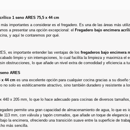
acrílico 1 seno ARES 75,5 x 44 cm
ás importantes a considerar es el fregadero. Es una de las áreas más utiliz
 vamos a presentar una opción excepcional: el
Fregadero bajo encimera acríl
cina, y aquí te contaremos por qué.
RES, es importante entender las ventajas de los
fregaderos bajo encimera
cabado limpio y sin interrupciones, lo cual facilita la limpieza y maximiza el
sin obstrucciones, lo que añade un nivel extra de comodidad y eficiencia a tus
 1 seno ARES
5 x 44 cm
es una excelente opción para cualquier cocina gracias a su diseño 
o no solo es estéticamente atractivo, sino también duradero y resistente a lo
x 440 x 205 mm, lo que lo hace adecuado para cocinas de diversos tamaños, o
gadero permite una gran capacidad de almacenamiento de agua, lo que es ide
de 113 mm, con válvula y tapón cromados, que añade un toque de elegancia y fa
bajo la encimera, ofreciendo una transición suave entre la superficie de trabaj
cho más sencilla.