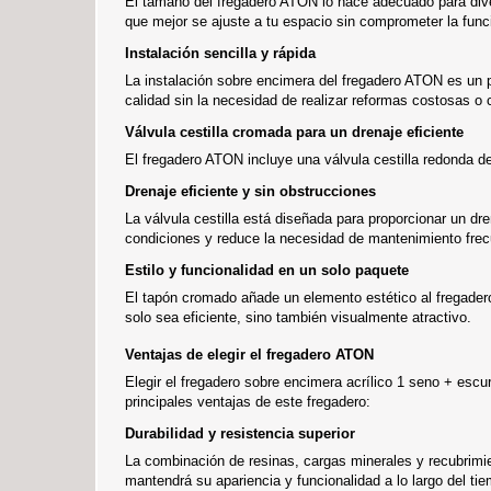
El tamaño del fregadero ATON lo hace adecuado para dive
que mejor se ajuste a tu espacio sin comprometer la funcio
Instalación sencilla y rápida
La instalación sobre encimera del fregadero ATON es un p
calidad sin la necesidad de realizar reformas costosas o
Válvula cestilla cromada para un drenaje eficiente
El fregadero ATON incluye una válvula cestilla redonda d
Drenaje eficiente y sin obstrucciones
La válvula cestilla está diseñada para proporcionar un dr
condiciones y reduce la necesidad de mantenimiento frec
Estilo y funcionalidad en un solo paquete
El tapón cromado añade un elemento estético al fregader
solo sea eficiente, sino también visualmente atractivo.
Ventajas de elegir el fregadero ATON
Elegir el fregadero sobre encimera acrílico 1 seno + esc
principales ventajas de este fregadero:
Durabilidad y resistencia superior
La combinación de resinas, cargas minerales y recubrimi
mantendrá su apariencia y funcionalidad a lo largo del tie