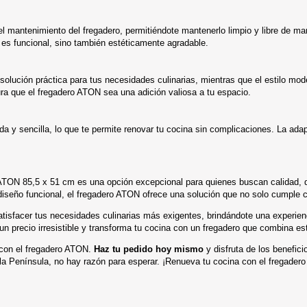
an el mantenimiento del fregadero, permitiéndote mantenerlo limpio y libre de 
o es funcional, sino también estéticamente agradable.
solución práctica para tus necesidades culinarias, mientras que el estilo mod
ra que el fregadero ATON sea una adición valiosa a tu espacio.
 y sencilla, lo que te permite renovar tu cocina sin complicaciones. La adapt
 ATON 85,5 x 51 cm es una opción excepcional para quienes buscan calidad, d
diseño funcional, el fregadero ATON ofrece una solución que no solo cumple c
atisfacer tus necesidades culinarias más exigentes, brindándote una experi
 precio irresistible y transforma tu cocina con un fregadero que combina esti
o con el fregadero ATON.
Haz tu pedido hoy mismo
y disfruta de los benefici
n la Península, no hay razón para esperar. ¡Renueva tu cocina con el fregade