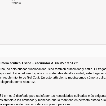
cimera acrílico 1 seno + escurridor ATON 85,5 x 51 cm
ocina, no solo buscas funcionalidad, sino también durabilidad y estilo. El fre
pcional. Fabricado en España con materiales de alta calidad, este fregader
un recubrimiento de Gel Coat. En este artículo, te mostraremos cómo la cali
o elegancia como robustez.
1 cm está diseñado para satisfacer tus necesidades culinarias más exigente
resistencia a los arañazos y manchas que lo mantiene en perfecto estado a lo
 una experiencia de uso cómoda y sin preocupaciones.