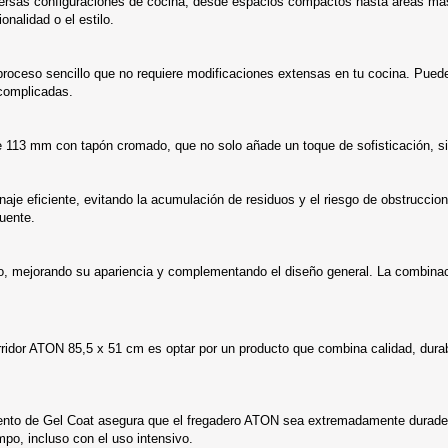
rsas configuraciones de cocina, desde espacios compactos hasta áreas más a
nalidad o el estilo.
roceso sencillo que no requiere modificaciones extensas en tu cocina. Puedes
 complicadas.
e 113 mm con tapón cromado, que no solo añade un toque de sofisticación, si
enaje eficiente, evitando la acumulación de residuos y el riesgo de obstrucci
uente.
o, mejorando su apariencia y complementando el diseño general. La combinaci
urridor ATON 85,5 x 51 cm es optar por un producto que combina calidad, dura
ento de Gel Coat asegura que el fregadero ATON sea extremadamente duradero
mpo, incluso con el uso intensivo.