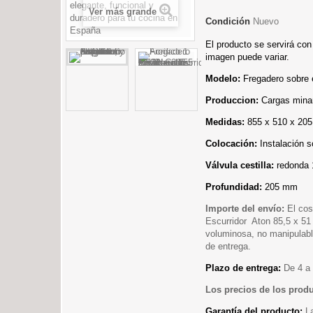
Ver más grande
Condición
Nuevo
El producto se servirá con
imagen puede variar.
Modelo:
Fregadero sobre 
Produccion:
Cargas minar
Medidas:
855 x 510 x 20
Colocación:
Instalación 
Válvula cestilla:
redonda
Profundidad:
205 mm
Importe del envío:
El cos
Escurridor Aton 85,5 x 5
voluminosa, no manipulable
de entrega.
Plazo de entrega:
De 4 a 
Los precios de los prod
Garantía del producto:
L