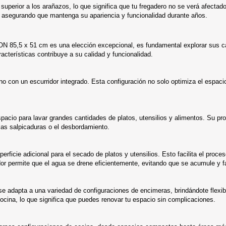
uperior a los arañazos, lo que significa que tu fregadero no se verá afectado
ro, asegurando que mantenga su apariencia y funcionalidad durante años.
N 85,5 x 51 cm es una elección excepcional, es fundamental explorar sus ca
terísticas contribuye a su calidad y funcionalidad.
 con un escurridor integrado. Esta configuración no solo optimiza el espacio 
espacio para lavar grandes cantidades de platos, utensilios y alimentos. Su
as salpicaduras o el desbordamiento.
perficie adicional para el secado de platos y utensilios. Esto facilita el proc
idor permite que el agua se drene eficientemente, evitando que se acumule y fa
dapta a una variedad de configuraciones de encimeras, brindándote flexibili
cocina, lo que significa que puedes renovar tu espacio sin complicaciones.