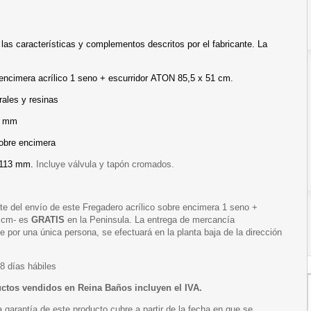
 las características y complementos descritos por el fabricante. La
encimera acrílico 1 seno + escurridor ATON 85,5 x 51 cm.
ales y resinas
5 mm
sobre encimera
 113 mm.
Incluye válvula y tapón cromados.
te del envío de este Fregadero acrílico sobre encimera 1 seno +
1 cm- es
GRATIS
en la Peninsula. La entrega de mercancía
 por una única persona, se efectuará en la planta baja de la dirección
8 días hábiles
uctos vendidos en Reina Baños incluyen el IVA.
a garantía de este producto cubre a partir de la fecha en que se