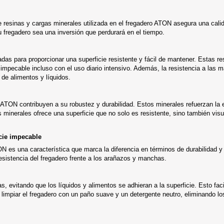
resinas y cargas minerales utilizada en el fregadero ATON asegura una calida
u fregadero sea una inversión que perdurará en el tiempo.
das para proporcionar una superficie resistente y fácil de mantener. Estas re
a impecable incluso con el uso diario intensivo. Además, la resistencia a la
 de alimentos y líquidos.
 ATON contribuyen a su robustez y durabilidad. Estos minerales refuerzan la e
minerales ofrece una superficie que no solo es resistente, sino también visu
cie impecable
ON es una característica que marca la diferencia en términos de durabilidad y
esistencia del fregadero frente a los arañazos y manchas.
, evitando que los líquidos y alimentos se adhieran a la superficie. Esto facil
mpiar el fregadero con un paño suave y un detergente neutro, eliminando los 