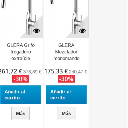
GLERA Grifo
GLERA
fregadero
Mezclador
extraíble
monomando
diseño...
para cocina
261,72 €
175,33 €
con...
373,89 €
250,47 €
-30%
-30%
Añadir al
Añadir al
carrito
carrito
Más
Más