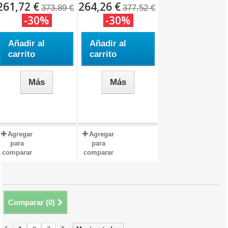
261,72 €
264,26 €
373,89 €
377,52 €
-30%
-30%
Añadir al
Añadir al
carrito
carrito
Más
Más
Agregar
Agregar
para
para
comparar
comparar
Comparar (
0
)