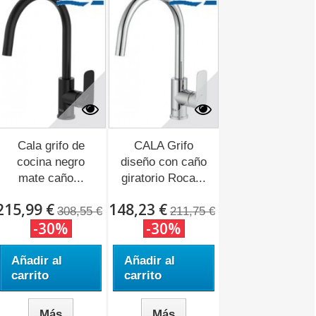
Cala grifo de
CALA Grifo
cocina negro
diseño con caño
mate caño...
giratorio Roca...
215,99 €
148,23 €
308,55 €
211,75 €
-30%
-30%
Añadir al
Añadir al
carrito
carrito
Más
Más