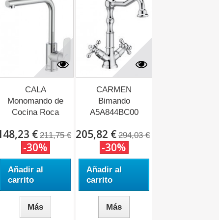
CALA
CARMEN
Monomando de
Bimando
Cocina Roca
A5A844BC00
A5A836EC00....
Roca
148,23 €
205,82 €
211,75 €
294,03 €
-30%
-30%
Añadir al
Añadir al
carrito
carrito
Más
Más