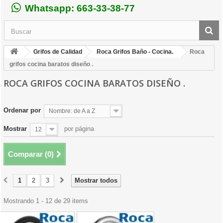
Whatsapp: 663-33-38-77
Grifos de Calidad
Roca Grifos Baño - Cocina.
Roca
grifos cocina baratos diseño .
ROCA GRIFOS COCINA BARATOS DISEÑO .
Ordenar por
Nombre: de A a Z
Mostrar
por página
12
Comparar (
0
)
1
2
3
Mostrar todos
Mostrando 1 - 12 de 29 items