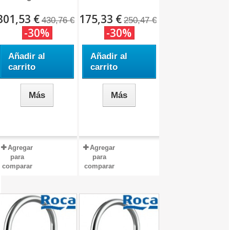
cocina...
301,53 €
175,33 €
430,76 €
250,47 €
-30%
-30%
Añadir al
Añadir al
carrito
carrito
Más
Más
Agregar
Agregar
para
para
comparar
comparar