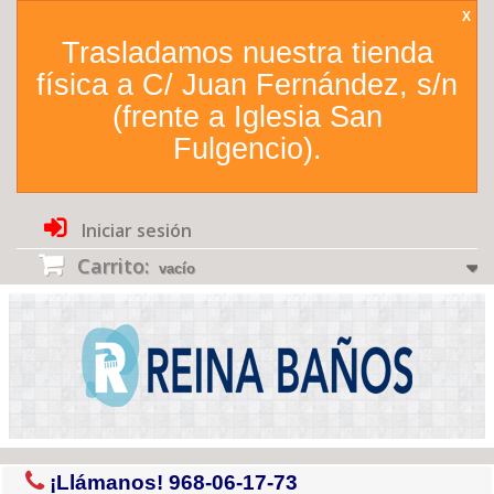
X
Trasladamos nuestra tienda
física a C/ Juan Fernández, s/n
(frente a Iglesia San
Fulgencio).
Iniciar sesión
Carrito:
vacío
¡Llámanos!
968-06-17-73