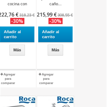
cocina con
caño...
caño...
222,76 €
215,99 €
318,23 €
308,55 €
-30%
-30%
Añadir al
Añadir al
carrito
carrito
Más
Más
Agregar
Agregar
para
para
comparar
comparar