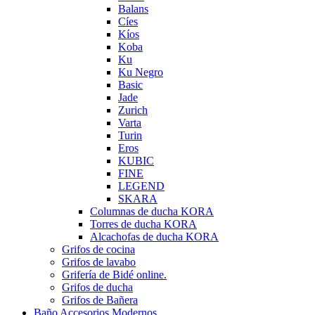
Balans
Cíes
Kíos
Koba
Ku
Ku Negro
Basic
Jade
Zurich
Varta
Turin
Eros
KUBIC
FINE
LEGEND
SKARA
Columnas de ducha KORA
Torres de ducha KORA
Alcachofas de ducha KORA
Grifos de cocina
Grifos de lavabo
Grifería de Bidé online.
Grifos de ducha
Grifos de Bañera
Baño Accesorios Modernos