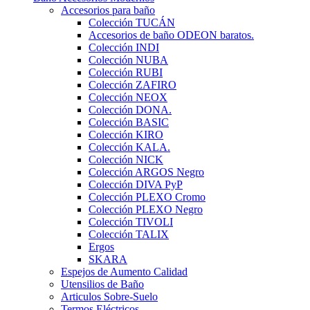
Accesorios para baño
Colección TUCÁN
Accesorios de baño ODEON baratos.
Colección INDI
Colección NUBA
Colección RUBI
Colección ZAFIRO
Colección NEOX
Colección DONA.
Colección BASIC
Colección KIRO
Colección KALA.
Colección NICK
Colección ARGOS Negro
Colección DIVA PyP
Colección PLEXO Cromo
Colección PLEXO Negro
Colección TIVOLI
Colección TALIX
Ergos
SKARA
Espejos de Aumento Calidad
Utensilios de Baño
Articulos Sobre-Suelo
Termos Eléctricos